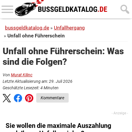
Skip
Skip
to
to
main
primary
bussgeldkatalog.de
Unfallhergang
content
sidebar
Unfall ohne Führerschein
Unfall ohne Führerschein: Was
sind die Folgen?
Von
Murat Kilinc
Letzte Aktualisierung am: 29. Juli 2026
Geschätzte Lesezeit:
4
Minuten
Kommentare
Sie wollen die maximale Auszahlung