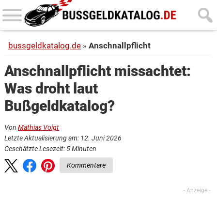
Skip
Skip
to
to
main
primary
bussgeldkatalog.de
Anschnallpflicht
content
sidebar
Anschnallpflicht missachtet:
Was droht laut
Bußgeldkatalog?
Von
Mathias Voigt
Letzte Aktualisierung am: 12. Juni 2026
Geschätzte Lesezeit:
5
Minuten
Kommentare