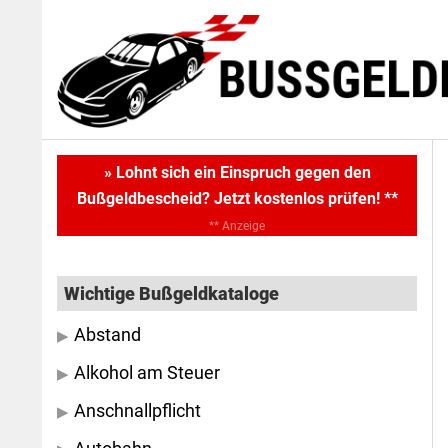
Skip
Skip
to
to
main
primary
content
sidebar
Primary
» Lohnt sich ein Einspruch gegen den
Bußgeldbescheid? Jetzt kostenlos prüfen! **
Sidebar
** Anzeige
Wichtige Bußgeldkataloge
Abstand
Alkohol am Steuer
Anschnallpflicht