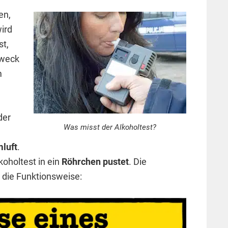
en,
ird
st,
Zweck
m
der
Was misst der Alkoholtest?
mluft
.
koholtest in ein
Röhrchen pustet
. Die
 die Funktionsweise: