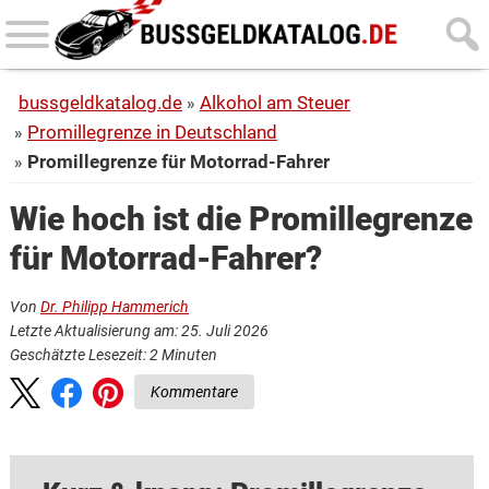
Skip
Skip
to
to
main
primary
bussgeldkatalog.de
Alkohol am Steuer
content
sidebar
Promillegrenze in Deutschland
Promillegrenze für Motorrad-Fahrer
Wie hoch ist die Promillegrenze
für Motorrad-Fahrer?
Von
Dr. Philipp Hammerich
Letzte Aktualisierung am: 25. Juli 2026
Geschätzte Lesezeit:
2
Minuten
Kommentare