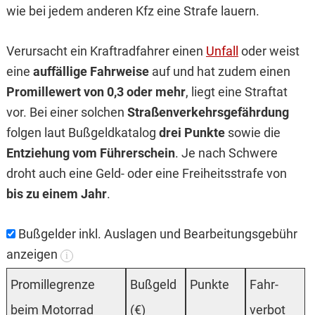
wie bei jedem anderen Kfz eine Strafe lauern.
Verursacht ein Kraftradfahrer einen
Unfall
oder weist
eine
auffällige Fahrweise
auf und hat zudem einen
Promillewert von 0,3 oder mehr
, liegt eine Straftat
vor. Bei einer solchen
Straßenverkehrsgefährdung
folgen laut Bußgeldkatalog
drei Punkte
sowie die
Entziehung vom Führerschein
. Je nach Schwere
droht auch eine Geld- oder eine Freiheitsstrafe von
bis zu einem Jahr
.
Bußgelder inkl. Auslagen und Bearbeitungsgebühr
anzeigen
i
Pro­mille­gren­ze
Buß­geld
Punk­te
Fahr­
beim Motor­rad
(€)
verbot