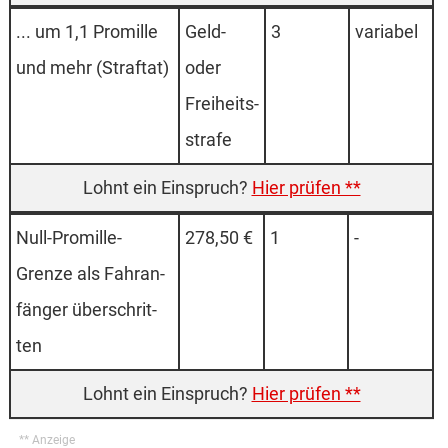
... um 1,1 Pro­mille
Geld-
3
varia­bel
und mehr (Straf­tat)
oder
Freiheits­
strafe
Hier prüfen **
Null-Pro­mille-
278,50 €
1
-
Grenze als Fahr­an­
fän­ger über­schrit­
ten
Hier prüfen **