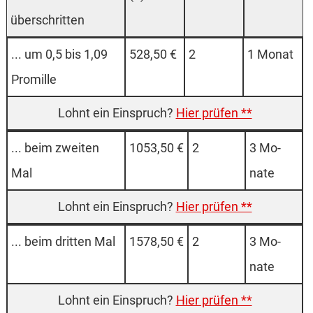
über­schrit­ten
... um 0,5 bis 1,09
528,50 €
2
1 Mo­nat
Pro­mille
Hier prüfen **
... beim zwei­ten
1053,50 €
2
3 Mo­
Mal
nate
Hier prüfen **
... beim drit­ten Mal
1578,50 €
2
3 Mo­
nate
Hier prüfen **