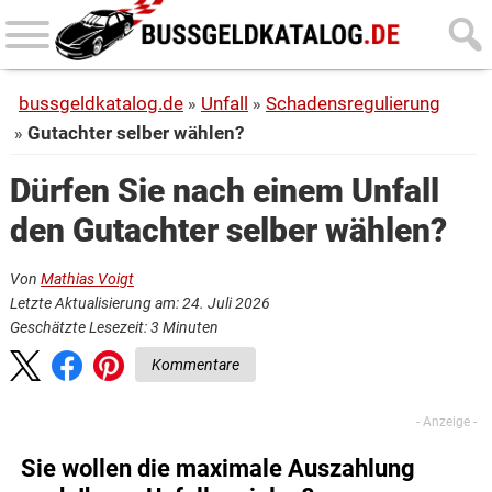
Skip
Skip
to
to
main
primary
bussgeldkatalog.de
Unfall
Schadensregulierung
content
sidebar
Gutachter selber wählen?
Dürfen Sie nach einem Unfall
den Gutachter selber wählen?
Von
Mathias Voigt
Letzte Aktualisierung am: 24. Juli 2026
Geschätzte Lesezeit:
3
Minuten
Kommentare
Sie wollen die maximale Auszahlung