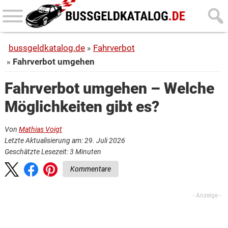
Skip
Skip
to
to
main
primary
bussgeldkatalog.de
Fahrverbot
content
sidebar
Fahrverbot umgehen
Fahrverbot umgehen – Welche
Möglichkeiten gibt es?
Von
Mathias Voigt
Letzte Aktualisierung am: 29. Juli 2026
Geschätzte Lesezeit:
3
Minuten
Kommentare