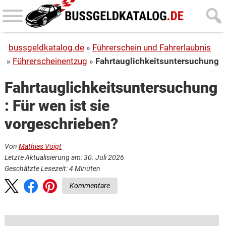
Skip
Skip
to
to
main
primary
bussgeldkatalog.de
Führerschein und Fahrerlaubnis
content
sidebar
Führerscheinentzug
Fahrtauglichkeitsuntersuchung
Fahrtauglichkeitsuntersuchung
: Für wen ist sie
vorgeschrieben?
Von
Mathias Voigt
Letzte Aktualisierung am: 30. Juli 2026
Geschätzte Lesezeit:
4
Minuten
Kommentare