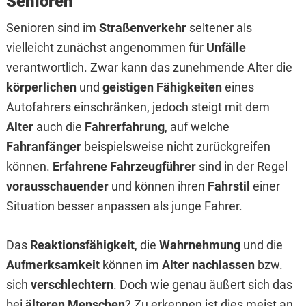
Senioren
Senioren sind im
Straßenverkehr
seltener als
vielleicht zunächst angenommen für
Unfälle
verantwortlich. Zwar kann das zunehmende Alter die
körperlichen
und
geistigen Fähigkeiten
eines
Autofahrers einschränken, jedoch steigt mit dem
Alter
auch die
Fahrerfahrung
, auf welche
Fahranfänger
beispielsweise nicht zurückgreifen
können.
Erfahrene Fahrzeugführer
sind in der Regel
vorausschauender
und können ihren
Fahrstil
einer
Situation besser anpassen als junge Fahrer.
Das
Reaktionsfähigkeit
, die
Wahrnehmung
und die
Aufmerksamkeit
können im
Alter
nachlassen
bzw.
sich
verschlechtern
. Doch wie genau äußert sich das
bei
älteren Menschen
? Zu erkennen ist dies meist an