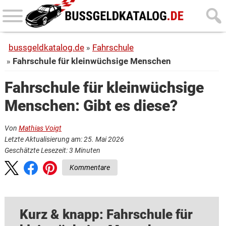
Skip
Skip
to
to
main
primary
bussgeldkatalog.de
Fahrschule
content
sidebar
Fahrschule für kleinwüchsige Menschen
Fahrschule für kleinwüchsige
Menschen: Gibt es diese?
Von
Mathias Voigt
Letzte Aktualisierung am: 25. Mai 2026
Geschätzte Lesezeit:
3
Minuten
Kommentare
Kurz & knapp: Fahrschule für