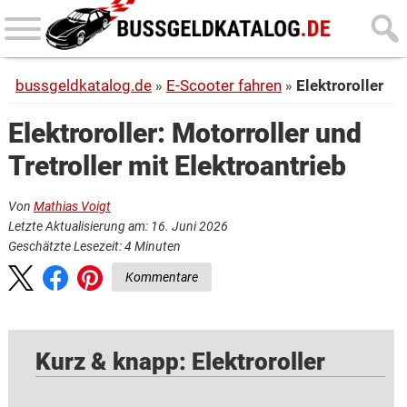
Skip
Skip
to
to
main
primary
bussgeldkatalog.de
E-Scooter fahren
Elektroroller
content
sidebar
Elektroroller: Motorroller und
Tretroller mit Elektroantrieb
Von
Mathias Voigt
Letzte Aktualisierung am: 16. Juni 2026
Geschätzte Lesezeit:
4
Minuten
Kommentare
Kurz & knapp: Elektroroller