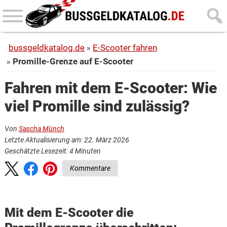
Skip
Skip
to
to
main
primary
bussgeldkatalog.de
E-Scooter fahren
content
sidebar
Promille-Grenze auf E-Scooter
Fahren mit dem E-Scooter: Wie
viel Promille sind zulässig?
Von
Sascha Münch
Letzte Aktualisierung am: 22. März 2026
Geschätzte Lesezeit:
4
Minuten
Kommentare
Mit dem E-Scooter die