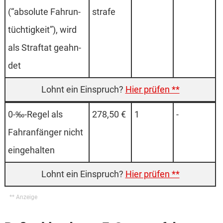
(“absolute Fahrun­
strafe
tüchtig­keit”), wird
als Straf­tat geahn­
det
Hier prüfen **
0-‰-Regel als
278,50 €
1
-
Fahran­fänger nicht
einge­halten
Hier prüfen **