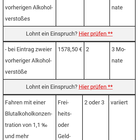
vorherigen Alkohol­
nate
verstoß­es
Hier prüfen **
- bei Ein­trag zweier
1578,50 €
2
3 Mo­
vorheriger Alkohol­
nate
verstöße
Hier prüfen **
Fahren mit einer
Frei­
2 oder 3
vari­iert
Blut­alkohol­konzen­
heits-
tration von 1,1 ‰
oder
und mehr
Geld­