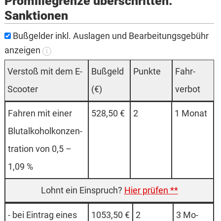
Promillegrenze überschritten:
Sanktionen
Bußgelder inkl. Auslagen und Bearbeitungsgebühr
anzeigen
i
Ver­stoß mit dem E-
Buß­geld
Punkte
Fahr­
Scooter
(€)
verbot
Fahren mit einer
528,50 €
2
1 Mo­nat
Blutal­kohol­konzen­
tration von 0,5 –
1,09 %
Hier prüfen **
- bei Eintrag eines
1053,50 €
2
3 Mo­