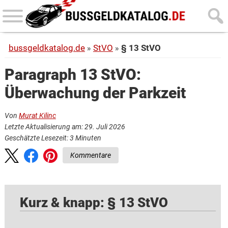
Skip
Skip
to
to
main
primary
bussgeldkatalog.de
StVO
§ 13 StVO
content
sidebar
Paragraph 13 StVO:
Überwachung der Parkzeit
Von
Murat Kilinc
Letzte Aktualisierung am: 29. Juli 2026
Geschätzte Lesezeit:
3
Minuten
Kommentare
Kurz & knapp: § 13 StVO