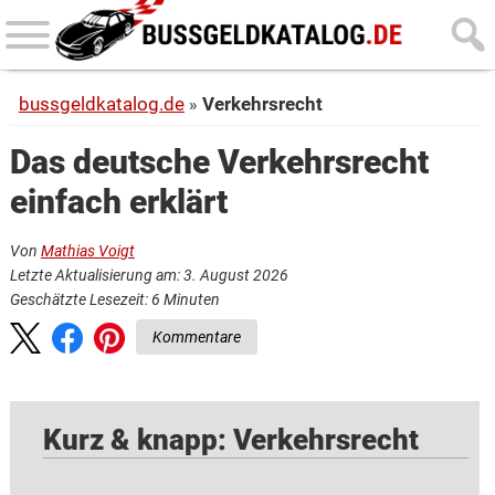
Skip
Skip
to
to
main
primary
bussgeldkatalog.de
Verkehrsrecht
content
sidebar
Das deutsche Verkehrsrecht
einfach erklärt
Von
Mathias Voigt
Letzte Aktualisierung am: 3. August 2026
Geschätzte Lesezeit:
6
Minuten
Kommentare
Kurz & knapp: Verkehrsrecht