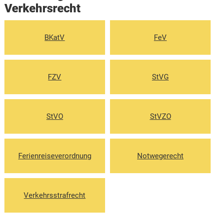
Verkehrsrecht
BKatV
FeV
FZV
StVG
StVO
StVZO
Ferienreiseverordnung
Notwegerecht
Verkehrsstrafrecht