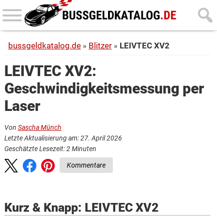
Skip
Skip
to
to
main
primary
bussgeldkatalog.de
Blitzer
LEIVTEC XV2
content
sidebar
LEIVTEC XV2:
Geschwindigkeitsmessung per
Laser
Von
Sascha Münch
Letzte Aktualisierung am: 27. April 2026
Geschätzte Lesezeit:
2
Minuten
Kommentare
Kurz & Knapp: LEIVTEC XV2