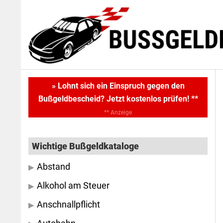
Skip
Skip
to
to
main
primary
content
sidebar
Primary
» Lohnt sich ein Einspruch gegen den
Bußgeldbescheid? Jetzt kostenlos prüfen! **
Sidebar
** Anzeige
Wichtige Bußgeldkataloge
Abstand
Alkohol am Steuer
Anschnallpflicht