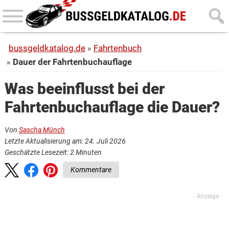
Skip
Skip
to
to
main
primary
bussgeldkatalog.de
Fahrtenbuch
content
sidebar
Dauer der Fahrtenbuchauflage
Was beeinflusst bei der
Fahrtenbuchauflage die Dauer?
Von
Sascha Münch
Letzte Aktualisierung am: 24. Juli 2026
Geschätzte Lesezeit:
2
Minuten
Kommentare