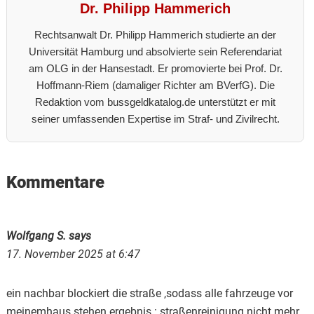
Dr. Philipp Hammerich
Rechtsanwalt Dr. Philipp Hammerich studierte an der
Universität Hamburg und absolvierte sein Referendariat
am OLG in der Hansestadt. Er promovierte bei Prof. Dr.
Hoffmann-Riem (damaliger Richter am BVerfG). Die
Redaktion vom bussgeldkatalog.de unterstützt er mit
seiner umfassenden Expertise im Straf- und Zivilrecht.
Reader
Kommentare
Interactions
Wolfgang S.
says
17. November 2025 at 6:47
ein nachbar blockiert die straße ,sodass alle fahrzeuge vor
meinemhaus stehen.ergebnis : straßenreinigung nicht mehr