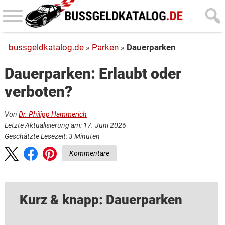
Skip
Skip
to
to
main
primary
bussgeldkatalog.de
Parken
Dauerparken
content
sidebar
Dauerparken: Erlaubt oder
verboten?
Von
Dr. Philipp Hammerich
Letzte Aktualisierung am: 17. Juni 2026
Geschätzte Lesezeit:
3
Minuten
Kommentare
Kurz & knapp: Dauerparken