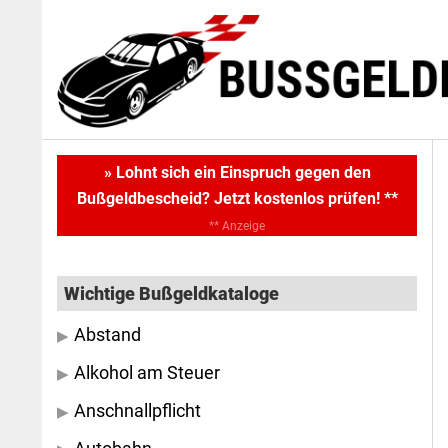
Skip
Skip
to
to
main
primary
content
sidebar
Primary
» Lohnt sich ein Einspruch gegen den
Bußgeldbescheid? Jetzt kostenlos prüfen! **
Sidebar
** Anzeige
Wichtige Bußgeldkataloge
Abstand
Alkohol am Steuer
Anschnallpflicht