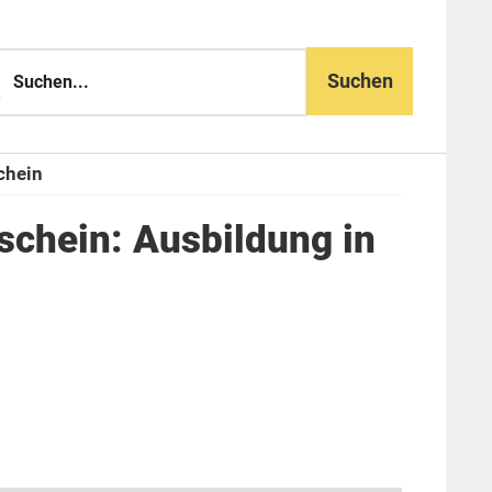
n...
chein
schein: Ausbildung in