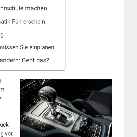
Fahrschule machen
atik-Führerschein
ng
müssen Sie einplanen
 ändern: Geht das?
n
nt.
e
ruck
 vor,