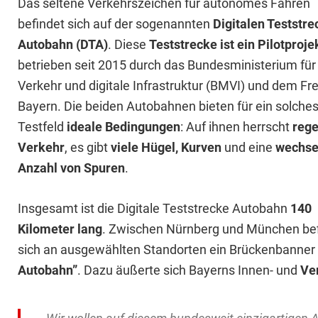
Das seltene Verkehrszeichen für autonomes Fahren
befindet sich auf der sogenannten
Digitalen Teststre
Autobahn (DTA)
. Diese
Teststrecke ist ein Pilotprojek
betrieben seit 2015 durch das Bundesministerium für
Verkehr und digitale Infrastruktur (BMVI) und dem Fre
Bayern. Die beiden Autobahnen bieten für ein solche
Testfeld
ideale Bedingungen
: Auf ihnen herrscht
rege
Verkehr
, es gibt
viele Hügel, Kurven
und eine
wechse
Anzahl von Spuren
.
Insgesamt ist die Digitale Teststrecke Autobahn
140
Kilometer lang
. Zwischen Nürnberg und München be
sich an ausgewählten Standorten ein Brückenbanner 
Autobahn”
. Dazu äußerte sich Bayerns Innen- und
Ve