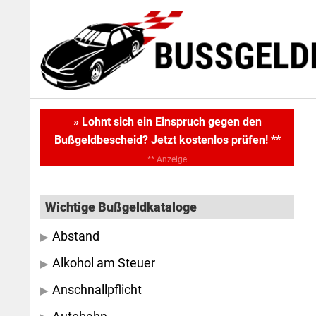
Skip
Skip
to
to
main
primary
content
sidebar
Primary
» Lohnt sich ein Einspruch gegen den
Bußgeldbescheid? Jetzt kostenlos prüfen! **
Sidebar
** Anzeige
Wichtige Bußgeldkataloge
Abstand
Alkohol am Steuer
Anschnallpflicht