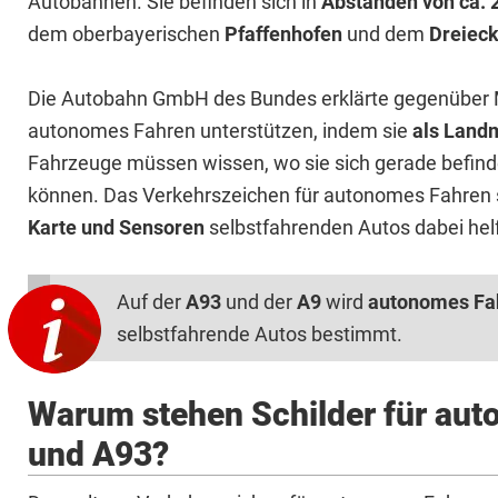
Autobahnen. Sie befinden sich in
Abständen von ca. 
dem oberbayerischen
Pfaffenhofen
und dem
Dreieck
Die Autobahn GmbH des Bundes erklärte gegenüber M
autonomes Fahren unterstützen, indem sie
als Land
Fahrzeuge müssen wissen, wo sie sich gerade befind
können. Das Verkehrszeichen für autonomes Fahren 
Karte und Sensoren
selbstfahrenden Autos dabei helf
Auf der
A93
und der
A9
wird
autonomes Fah
selbstfahrende Autos bestimmt.
Warum stehen Schilder für aut
und A93?