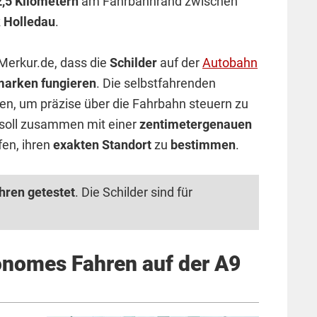
2,5 Kilometern
am Fahrbahnrand zwischen
 Holledau
.
erkur.de, dass die
Schilder
auf der
Autobahn
marken fungieren
. Die selbstfahrenden
en, um präzise über die Fahrbahn steuern zu
soll zusammen mit einer
zentimetergenauen
en, ihren
exakten Standort
zu
bestimmen
.
ren getestet
. Die Schilder sind für
onomes Fahren auf der A9