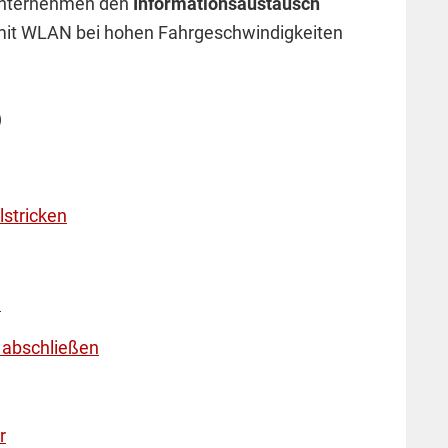
Unternehmen den
Informationsaustausch
it WLAN bei hohen Fahrgeschwindigkeiten
)
lstricken
n
r abschließen
r