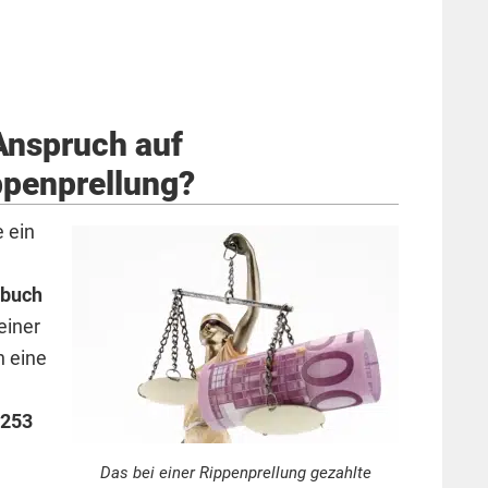
Anspruch auf
ppenprellung?
e ein
zbuch
einer
n eine
 253
Das bei einer Rippenprellung gezahlte