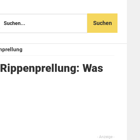
n...
nprellung
 Rippenprellung: Was