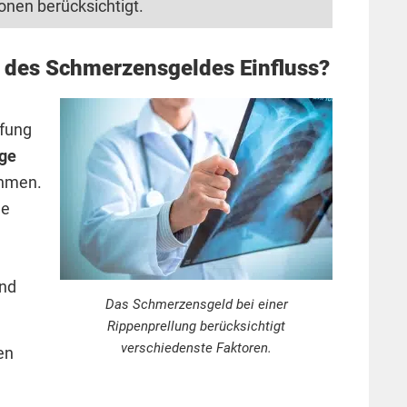
onen berücksichtigt.
 des Schmerzensgeldes Einfluss?
üfung
ige
ehmen.
de
und
Das Schmerzensgeld bei einer
Rippenprellung berücksichtigt
verschiedenste Faktoren.
en