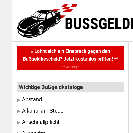
Skip
Skip
to
to
main
primary
content
sidebar
Primary
» Lohnt sich ein Einspruch gegen den
Bußgeldbescheid? Jetzt kostenlos prüfen! **
Sidebar
** Anzeige
Wichtige Bußgeldkataloge
Abstand
Alkohol am Steuer
Anschnallpflicht