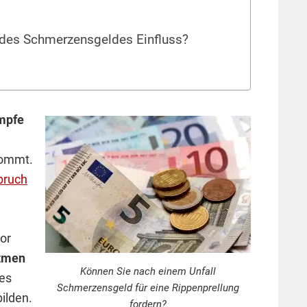
des Schmerzensgeldes Einfluss?
mpfe
kommt.
bruch
vor
tmen
Können Sie nach einem Unfall
ges
Schmerzensgeld für eine Rippenprellung
ilden.
fordern?