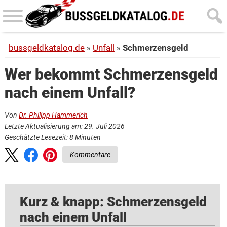
Skip
Skip
to
to
main
primary
bussgeldkatalog.de
Unfall
Schmerzensgeld
content
sidebar
Wer bekommt Schmerzensgeld
nach einem Unfall?
Von
Dr. Philipp Hammerich
Letzte Aktualisierung am: 29. Juli 2026
Geschätzte Lesezeit:
8
Minuten
Kommentare
Kurz & knapp: Schmerzensgeld
nach einem Unfall