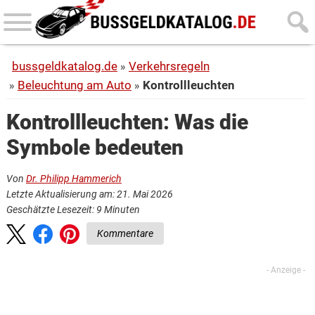
Skip
Skip
to
to
main
primary
bussgeldkatalog.de
Verkehrsregeln
content
sidebar
Beleuchtung am Auto
Kontrollleuchten
Kontrollleuchten: Was die
Symbole bedeuten
Von
Dr. Philipp Hammerich
Letzte Aktualisierung am: 21. Mai 2026
Geschätzte Lesezeit:
9
Minuten
Kommentare