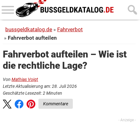
Skip
Skip
to
to
main
primary
bussgeldkatalog.de
Fahrverbot
content
sidebar
Fahrverbot aufteilen
Fahrverbot aufteilen – Wie ist
die rechtliche Lage?
Von
Mathias Voigt
Letzte Aktualisierung am: 28. Juli 2026
Geschätzte Lesezeit:
2
Minuten
Kommentare