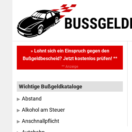
Skip
Skip
to
to
main
primary
content
sidebar
Primary
» Lohnt sich ein Einspruch gegen den
Bußgeldbescheid? Jetzt kostenlos prüfen! **
Sidebar
** Anzeige
Wichtige Bußgeldkataloge
Abstand
Alkohol am Steuer
Anschnallpflicht